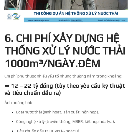
6. CHI PHÍ XÂY DỰNG HỆ
THỐNG XỬ LÝ NƯỚC THẢI
1000m³/NGÀY.ĐÊM
Chi phí phụ thuộc nhiều yếu tố nhưng thường nằm trong khoảng:
➡ 12 – 22 tỷ đồng
(tùy theo yêu cầu kỹ thuật
và tiêu chuẩn đầu ra)
Ảnh hưởng bởi:
Loại nước thải (sinh hoạt, sản xuất, hỗn hợp).
Công nghệ xử lý (truyền thống, MBBR, kết hợp hóa lý…).
Tiêu chuẩn đầu ra QCVN (A hoặc B).