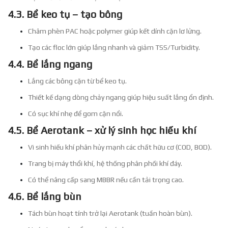
4.3. Bể keo tụ – tạo bông
Châm phèn PAC hoặc polymer giúp kết dính cặn lơ lửng.
Tạo các floc lớn giúp lắng nhanh và giảm TSS/Turbidity.
4.4. Bể lắng ngang
Lắng các bông cặn từ bể keo tụ.
Thiết kế dạng dòng chảy ngang giúp hiệu suất lắng ổn định.
Có sục khí nhẹ để gom cặn nổi.
4.5. Bể Aerotank – xử lý sinh học hiếu khí
Vi sinh hiếu khí phân hủy mạnh các chất hữu cơ (COD, BOD).
Trang bị máy thổi khí, hệ thống phân phối khí đáy.
Có thể nâng cấp sang MBBR nếu cần tải trọng cao.
4.6. Bể lắng bùn
Tách bùn hoạt tính trở lại Aerotank (tuần hoàn bùn).