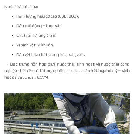
Nước thải có chứa:
Hàm lượng
hữu cơ cao
(COD, BOD).
Dầu mỡ động – thực vật
.
Chất rắn lơ lửng (TSS).
Vi sinh vật, vi khuẩn.
Dấu vết hóa chất trung hòa, xút, axit.
→ Đặc trưng hỗn hợp giữa nước thải sinh hoạt và nước thải công
nghiệp chế biến có tải lượng hữu cơ cao → cần
kết hợp hóa lý – sinh
học
để đạt chuẩn QCVN.