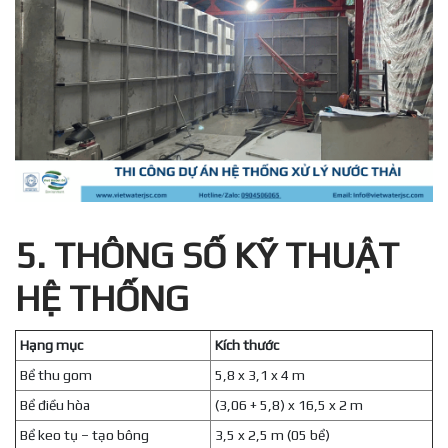
5. THÔNG SỐ KỸ THUẬT
HỆ THỐNG
Hạng mục
Kích thước
Bể thu gom
5,8 x 3,1 x 4 m
Bể điều hòa
(3,06 + 5,8) x 16,5 x 2 m
Bể keo tụ – tạo bông
3,5 x 2,5 m (05 bể)