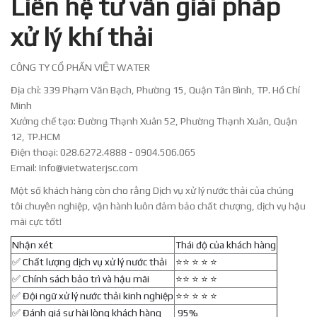
Liên hệ tư vấn giải pháp
xử lý khí thải
CÔNG TY CỔ PHẦN VIỆT WATER
Địa chỉ: 339 Phạm Văn Bạch, Phường 15, Quận Tân Bình, TP. Hồ Chí
Minh
Xưởng chế tạo: Đường Thạnh Xuân 52, Phường Thạnh Xuân, Quận
12, TP.HCM
Điện thoại: 028.6272.4888 - 0904.506.065
Email: Info@vietwaterjsc.com
Một số khách hàng còn cho rằng Dịch vụ xử lý nước thải của chúng
tôi chuyên nghiệp, vận hành luôn đảm bảo chất chượng, dịch vụ hậu
mãi cực tốt!
Nhận xét
Thái độ của khách hàng
✅ Chất lượng dịch vụ xử lý nước thải
⭐️⭐️ ⭐️ ⭐️ ⭐️
✅ Chính sách bảo trì và hậu mãi
⭐️⭐️ ⭐️ ⭐️ ⭐️
✅ Đội ngữ xử lý nước thải kinh nghiệp
⭐️⭐️ ⭐️ ⭐️ ⭐️
✅ Đánh giá sự hài lòng khách hàng
95%