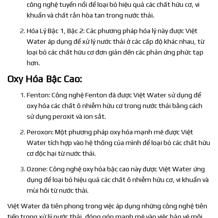
công nghệ tuyển nổi để loại bỏ hiệu quả các chất hữu cơ, vi
khuẩn và chất rắn hòa tan trong nước thải.
Hóa Lý Bậc 1, Bậc 2: Các phương pháp hóa lý này được Việt
Water áp dụng để xử lý nước thải ở các cấp độ khác nhau, từ
loại bỏ các chất hữu cơ đơn giản đến các phản ứng phức tạp
hơn.
Oxy Hóa Bậc Cao:
Fenton: Công nghệ Fenton đã được Việt Water sử dụng để
oxy hóa các chất ô nhiễm hữu cơ trong nước thải bằng cách
sử dụng peroxit và ion sắt.
Peroxon: Một phương pháp oxy hóa mạnh mẽ được Việt
Water tích hợp vào hệ thống của mình để loại bỏ các chất hữu
cơ độc hại từ nước thải.
Ozone: Công nghệ oxy hóa bậc cao này được Việt Water ứng
dụng để loại bỏ hiệu quả các chất ô nhiễm hữu cơ, vi khuẩn và
mùi hôi từ nước thải.
Việt Water đã tiên phong trong việc áp dụng những công nghệ tiên
tiến trong xử lý nước thải, đóng góp mạnh mẽ vào việc bảo vệ môi