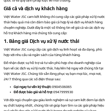
quốc tế và quy định pháp luật về môi trường.
Giá cả và dịch vụ khách hàng
Việt Water JSC cam kết không chỉ cung cấp các giải pháp xử lý nước
thải hiệu quả mà còn đảm bảo giá cả hợp lý và dịch vụ khách hàng
chuyên nghiệp. Dưới đây là một số thông tin về giá cả và các dịch vụ
hỗ trợ khách hàng mà chúng tôi cung cấp:
1. Bảng giá Dịch vụ xử lý nước thải
Việt Water JSC cung cấp các gói dịch vụ linh hoạt và đa dạng, phù
hợp với nhu cầu và ngân sách của từng khách hàng.
Để nhận được sự hỗ trợ và tư vấn phù hợp cho doanh nghiệp của
bạn về các dịch vụ xử lý nước thải, hãy liên hệ ngay với chúng tôi tại
Việt Water JSC. Chúng tôi sẵn lòng phục vụ bạn mọi lúc, mọi nơi,
24/7 thông qua các số điện thoại sau:
Gọi ngay tư vấn kỹ thuật:
0904506065
Để được báo giá và hỗ trợ:
0947999930
Với đội ngũ chuyên gia giàu kinh nghiệm và sự cam kết đem lại dịch
vụ chất lượng nhất, chúng tôi sẽ giúp bạn tìm ra các giải pháp hiệu
quả nhất cho việc xử lý nước thải trong doanh nghiệp của bạn.