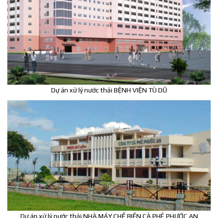
Dự án xử lý nước thải BỆNH VIỆN TÙ DŨ
Dự án xử lý nước thải NHÀ MÁY CHẾ BIẾN CÀ PHÊ PHƯỚC AN