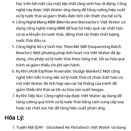
học trên bề mặt của một lớp chất lỏng sinh học di động. Công
nghệ này được Việt Water ứng dụng để tăng cường hiệu suất
xử lý nước thải và giảm thiểu diện tích cần thiết cho bể xử lý.
Công Nghệ Màng MBR (Membrane Bioreactor): Việt Water sử
dụng công nghệ màng MBR để loại bỏ hiệu quả các chất hữu
cơ và vi khuẩn từ nước thải, đồng thời cải thiện chất lượng
nước thải đầu ra.
Công Nghệ Xử Lý Sinh Học Theo Mẻ SBR (Sequencing Batch
Reactor): Một phương pháp linh hoạt mà Việt Water đã áp
dụng, cho phép xử lý nước thải theo từng mẻ, tối ưu hóa quá
trình và giảm thiểu chi phí vận hành.
Kỵ Khí UASB (Upflow Anaerobic Sludge Blanket): Một công
nghệ tiên tiến trong việc xử lý nước thải có chứa chất hữu cơ,
mà Việt Water đã tích hợp vào các hệ thống của mình để
giảm thiểu khí thải và tối ưu hóa sản xuất biogas.
Kỵ Khí Tiếp Xúc: Công nghệ này được Việt Water áp dụng để
tăng cường quá trình xử lý nước thải bằng cách cung cấp oxy
hoặc các chất xúc tác để tăng hiệu suất phản ứng.
Hóa Lý:
Tuyển Nổi (DAF - Dissolved Air Flotation): Việt Water sử dụng