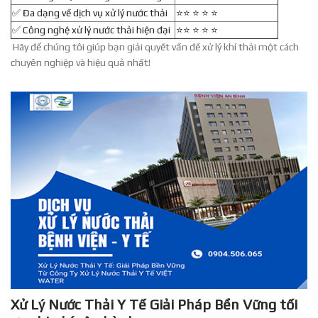
✅ Đa dạng về dịch vụ xử lý nước thải
⭐️⭐️ ⭐️ ⭐️ ⭐️
✅ Công nghệ xử lý nước thải hiện đại
⭐️⭐️ ⭐️ ⭐️ ⭐️
Hãy để chúng tôi giúp bạn giải quyết vấn đề xử lý khí thải một cách
chuyên nghiệp và hiệu quả nhất!
Xử Lý Nước Thải Y Tế Giải Pháp Bền Vững tối