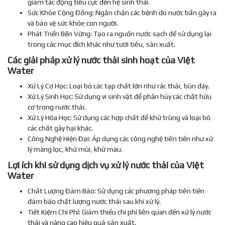
giảm tác động tiêu cực đến hệ sinh thái.
Sức Khỏe Cộng Đồng: Ngăn chặn các bệnh do nước bẩn gây ra
và bảo vệ sức khỏe con người.
Phát Triển Bền Vững: Tạo ra nguồn nước sạch để sử dụng lại
trong các mục đích khác như tưới tiêu, sản xuất.
Các giải pháp xử lý nước thải sinh hoạt của Việt
Water
Xử Lý Cơ Học: Loại bỏ các tạp chất lớn như rác thải, bùn đáy.
Xử Lý Sinh Học: Sử dụng vi sinh vật để phân hủy các chất hữu
cơ trong nước thải.
Xử Lý Hóa Học: Sử dụng các hợp chất để khử trùng và loại bỏ
các chất gây hại khác.
Công Nghệ Hiện Đại: Áp dụng các công nghệ tiên tiến như xử
lý màng lọc, khử mùi, khử màu.
Lợi ích khi sử dụng dịch vụ xử lý nước thải của Việt
Water
Chất Lượng Đảm Bảo: Sử dụng các phương pháp tiên tiến
đảm bảo chất lượng nước thải sau khi xử lý.
Tiết Kiệm Chi Phí: Giảm thiểu chi phí liên quan đến xử lý nước
thải và nâng cao hiệu quả sản xuất.