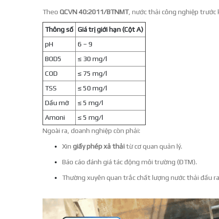
Theo
QCVN 40:2011/BTNMT
, nước thải công nghiệp trước 
Thông số
Giá trị giới hạn (Cột A)
pH
6 – 9
BOD5
≤ 30 mg/l
COD
≤ 75 mg/l
TSS
≤ 50 mg/l
Dầu mỡ
≤ 5 mg/l
Amoni
≤ 5 mg/l
Ngoài ra, doanh nghiệp còn phải:
Xin
giấy phép xả thải
từ cơ quan quản lý.
Báo cáo đánh giá tác động môi trường (ĐTM).
Thường xuyên quan trắc chất lượng nước thải đầu ra