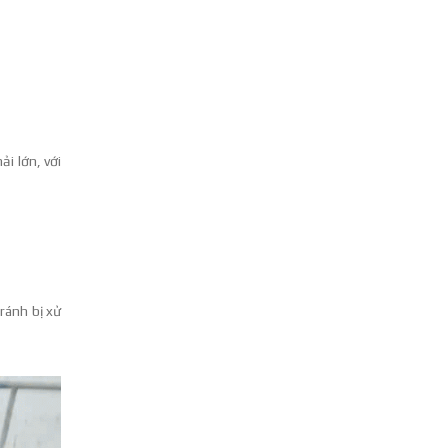
i lớn, với
ránh bị xử