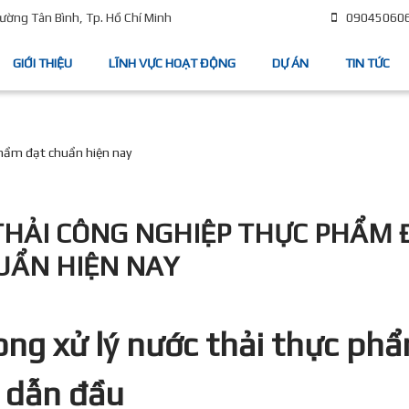
09045060
ờng Tân Bình, Tp. Hồ Chí Minh
GIỚI THIỆU
LĨNH VỰC HOẠT ĐỘNG
DỰ ÁN
TIN TỨC
phẩm đạt chuẩn hiện nay
THẢI CÔNG NGHIỆP THỰC PHẨM 
UẨN HIỆN NAY
rong
xử lý nước thải thực ph
 dẫn đầu