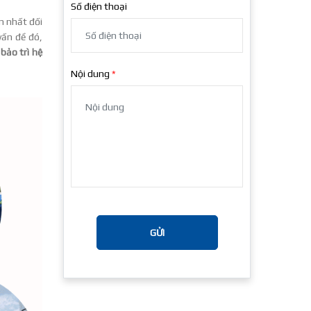
Số điện thoại
n nhất đối
vấn đề đó,
 bảo trì hệ
Nội dung
GỬI