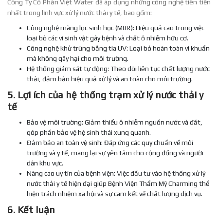
Công Ty Cổ Phần Việt Water đã áp dụng những công nghệ tiên tiến
nhất trong lĩnh vực xử lý nước thải y tế, bao gồm:
Công nghệ màng lọc sinh học (MBR): Hiệu quả cao trong việc
loại bỏ các vi sinh vật gây bệnh và chất ô nhiễm hữu cơ.
Công nghệ khử trùng bằng tia UV: Loại bỏ hoàn toàn vi khuẩn
mà không gây hại cho môi trường.
Hệ thống giám sát tự động: Theo dõi liên tục chất lượng nước
thải, đảm bảo hiệu quả xử lý và an toàn cho môi trường.
5. Lợi ích của hệ thống trạm xử lý nước thải y
tế
Bảo vệ môi trường: Giảm thiểu ô nhiễm nguồn nước và đất,
góp phần bảo vệ hệ sinh thái xung quanh.
Đảm bảo an toàn vệ sinh: Đáp ứng các quy chuẩn về môi
trường và y tế, mang lại sự yên tâm cho cộng đồng và người
dân khu vực.
Nâng cao uy tín của bệnh viện: Việc đầu tư vào hệ thống xử lý
nước thải y tế hiện đại giúp Bệnh Viện Thẩm Mỹ Charming thể
hiện trách nhiệm xã hội và sự cam kết về chất lượng dịch vụ.
6. Kết luận