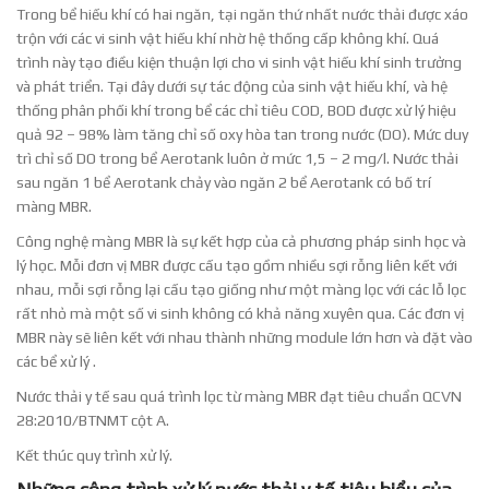
Trong bể hiếu khí có hai ngăn, tại ngăn thứ nhất nước thải được xáo
trộn với các vi sinh vật hiếu khí nhờ hệ thống cấp không khí. Quá
trình này tạo điều kiện thuận lợi cho vi sinh vật hiếu khí sinh trưởng
và phát triển. Tại đây dưới sự tác động của sinh vật hiếu khí, và hệ
thống phân phối khí trong bể các chỉ tiêu COD, BOD được xử lý hiệu
quả 92 – 98% làm tăng chỉ số oxy hòa tan trong nước (DO). Mức duy
trì chỉ số DO trong bể Aerotank luôn ở mức 1,5 – 2 mg/l. Nước thải
sau ngăn 1 bể Aerotank chảy vào ngăn 2 bể Aerotank có bố trí
màng MBR.
Công nghệ màng MBR là sự kết hợp của cả phương pháp sinh học và
lý học. Mỗi đơn vị MBR được cấu tạo gồm nhiều sợi rỗng liên kết với
nhau, mỗi sợi rỗng lại cấu tạo giống như một màng lọc với các lỗ lọc
rất nhỏ mà một số vi sinh không có khả năng xuyên qua. Các đơn vị
MBR này sẽ liên kết với nhau thành những module lớn hơn và đặt vào
các bể xử lý .
Nước thải y tế sau quá trình lọc từ màng MBR đạt tiêu chuẩn QCVN
28:2010/BTNMT cột A.
Kết thúc quy trình xử lý.